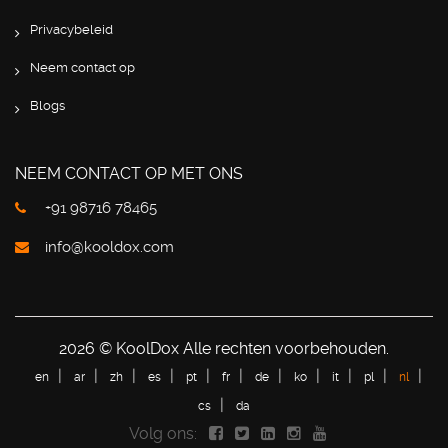
Privacybeleid
Neem contact op
Blogs
NEEM CONTACT OP MET ONS
+91 98716 78465
info@kooldox.com
2026 © KoolDox Alle rechten voorbehouden.
en
ar
zh
es
pt
fr
de
ko
it
pl
nl
cs
da
Volg ons: