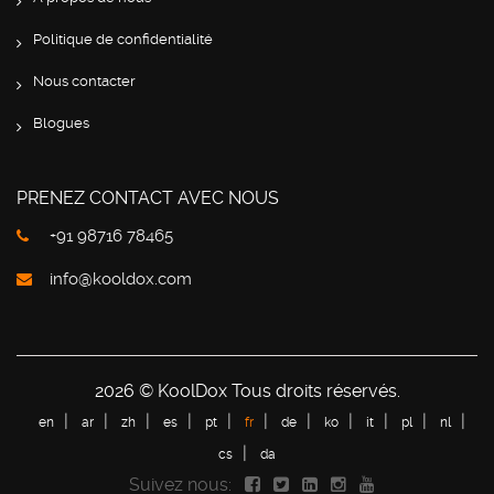
Politique de confidentialité
Nous contacter
Blogues
PRENEZ CONTACT AVEC NOUS
+91 98716 78465
info@kooldox.com
2026 © KoolDox Tous droits réservés.
en
ar
zh
es
pt
fr
de
ko
it
pl
nl
cs
da
Suivez nous: